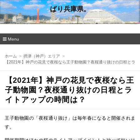
ばり兵庫県。
Menu
コ
ン
ホーム
摂津（神戸）エリア
テ
【2021年】神戸の花見で夜桜なら王子動物園？夜桜通り抜けの日程とラ
ン
ツ
へ
【2021年】神戸の花見で夜桜なら王
移
動
子動物園？夜桜通り抜けの日程とラ
イトアップの時間は？
王子動物園の「夜桜通り抜け」は毎年春になると開催されま
す。