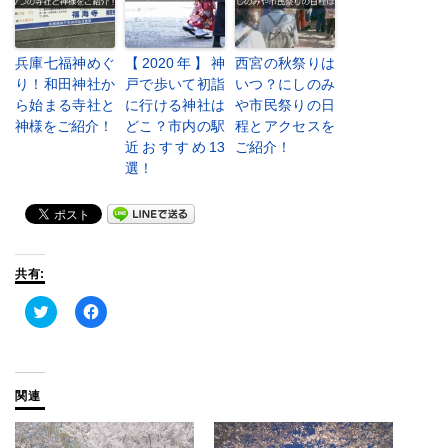
兵庫七福神めぐ
【2020年】神
西宮の秋祭りは
り！和田神社か
戸で歩いて初詣
いつ？にしのみ
ら始まる寺社と
に行ける神社は
や市民祭りの日
神様をご紹介！
どこ？市内の駅
程とアクセスを
近おすすめ13
ご紹介！
選！
共有:
ク
Facebook
リ
で
ッ
共
ク
有
し
す
て
る
Twitter
に
関連
で
は
共
ク
有
リ
(新
ッ