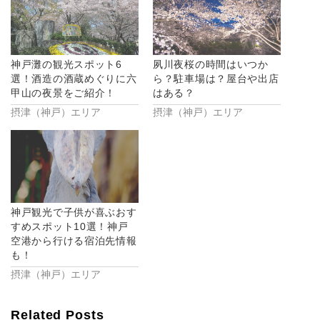
し
ク
い
し
ウ
て
ィ
く
ン
だ
ド
さ
ウ
い
神戸灘の観光スポット6
夙川夜桜の時間はいつか
で
(新
開
し
選！酒造の酒蔵めぐりに六
ら？駐車場は？屋台や出店
き
い
甲山の夜景をご紹介！
はある？
ま
ウ
す)
ィ
摂津（神戸）エリア
摂津（神戸）エリア
ン
ド
ウ
で
開
き
ま
す)
神戸観光で子供が喜ぶおす
すめスポット10選！神戸
空港から行ける宿泊先情報
も！
摂津（神戸）エリア
Related Posts