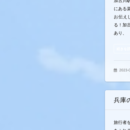
加古川
にある
お伝え
る！加
あり、
続きを
2023-
兵庫
旅行者