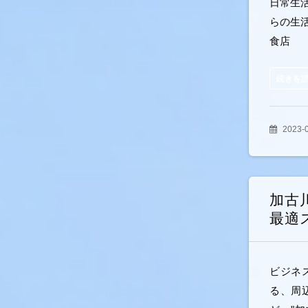
日常生
らの生
食店
続きを
2023-
加古
最適
ビジネ
る、周