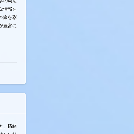
駅の周辺
な情報を
の旅を彩
が豊富に
と、情緒