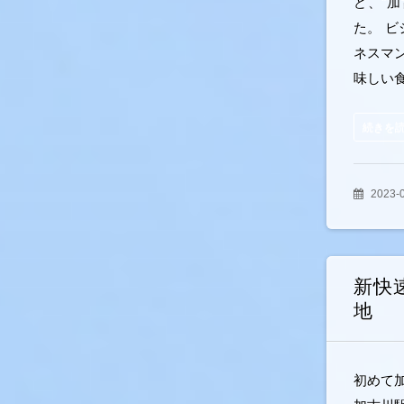
ど、"
た。 
ネスマ
味しい
続きを
2023-
新快
地
初めて