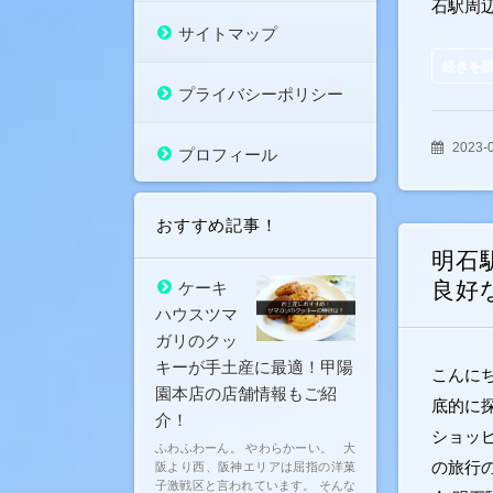
石駅周
サイトマップ
続きを
プライバシーポリシー
2023-
プロフィール
おすすめ記事！
明石
良好
ケーキ
ハウスツマ
ガリのクッ
キーが手土産に最適！甲陽
こんに
園本店の店舗情報もご紹
底的に
介！
ショッ
ふわふわーん。 やわらかーい。 大
の旅行
阪より西、阪神エリアは屈指の洋菓
子激戦区と言われています。 そんな