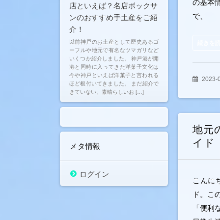
の基本
店といえば？名店ボックサ
で、
ンのおすすめ手土産をご紹
介！
以前神戸のお土産として歴史あるゴ
続きを
ーフルや地元で有名なツマガリなど
いくつか紹介しました。 神戸港が開
港と同時に入ってきた洋菓子文化は
今や神戸といえば洋菓子と言われる
2023-
ほど根付いてきました。 まだ紹介で
きていない、素晴らしいお […]
地元
イド
メタ情報
ログイン
こんに
ド。こ
「便利