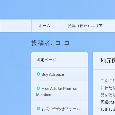
コ
ホーム
摂津（神戸）エリア
ン
テ
ン
ツ
投稿者:
コ コ
へ
移
動
固定ページ
地元
Buy Adspace
こんに
にわた
Hide Ads for Premium
Members
品を取
周辺の
お問い合わせフォーム
しまし