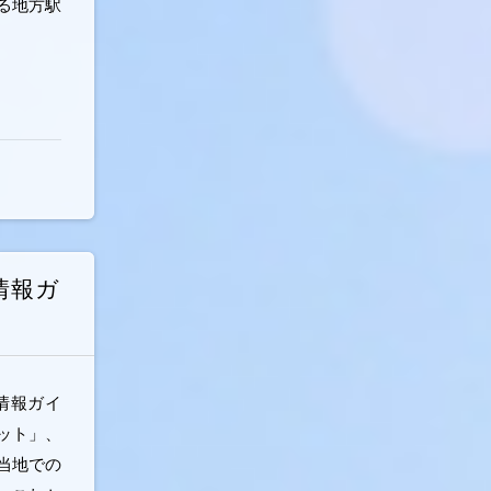
る地方駅
情報ガ
情報ガイ
ット」、
当地での