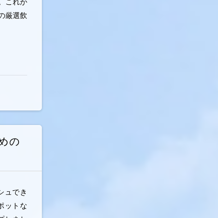
。これか
の厳選飲
めの
シュでき
ポットな