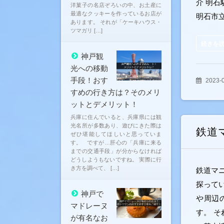
介 明
洋菓子の名店ぞろいの中、お土産に
最適なクッキーを作っているお店が
明石市
あります。 それが「ケーキハウス・
ツマガリ […]
続きを
神戸観
光への移動
手段！おす
2023-
すめの行き方は？そのメリ
ットとデメリット！
兵庫に住んでいると、兵庫県には観
光名所が多数あり、遊びにきた際は
鉄道
ぜひ堪能してほしいと思っていま
す。 ですが…肝心の「兵庫に来る
までの交通手段」が分からなければ
どうしようもないですね。 実際に行
き方を調べて、 […]
鉄道マ
探って
神戸で
や周辺
マドレーヌ
す。 
が有名なお