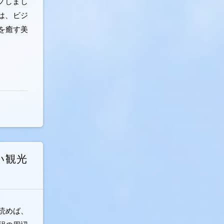
プしまし
は、ビジ
を癒す美
い観光
読めば、