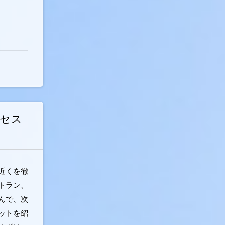
クセス
近くを徹
トラン、
んで、次
ットを紹