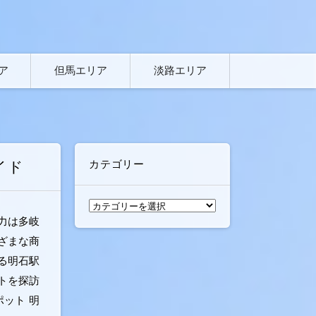
ア
但馬エリア
淡路エリア
カテゴリー
イド
カ
力は多岐
テ
ゴ
ざまな商
リ
る明石駅
ー
トを探訪
ット 明