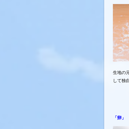
生地の
して独
「卵」