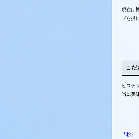
現在は
プを提
こだ
ヒステ
当に美
「粉」