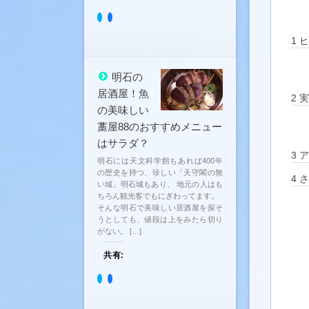
ウ
で
開
ク
Facebook
き
リ
で
ま
ッ
共
1
ヒ
す)
ク
有
し
す
て
る
Twitter
に
明石の
で
は
共
ク
居酒屋！魚
2
実
有
リ
の美味しい
(新
ッ
し
ク
藁屋88のおすすめメニュー
い
し
ウ
て
はサラダ？
ィ
く
3
ア
ン
だ
明石には天文科学館もあれば400年
ド
さ
ウ
い
の歴史を持つ、珍しい「天守閣の無
4
さ
で
(新
い城」明石城もあり、 地元の人はも
開
し
ちろん観光客でもにぎわってます。
き
い
そんな明石で美味しい居酒屋を探そ
ま
ウ
す)
ィ
うとしても、値段は上をみたら切り
ン
がない。 […]
ド
ウ
で
共有:
開
き
ま
ク
Facebook
す)
リ
で
ッ
共