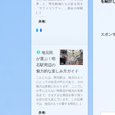
を紹介
界」と、野生動物たちが姿を現す
「サファリツアー」。都会の喧騒
[…]
共有:
ク
Facebook
スポン
リ
で
ッ
共
ク
有
し
す
て
る
Twitter
に
地元民
で
は
共
ク
が選ぶ！明
有
リ
石駅周辺の
(新
ッ
し
ク
魅力的な楽しみ方ガイド
い
し
ウ
て
こんにちは。明石駅は、地元の人々
ィ
く
ン
だ
にとっての生活の中心であり、その
ド
さ
魅力は多岐にわたります。ここでし
ウ
い
か手に入らない特産品や地元の名産
で
(新
開
し
品まで、さまざまな商品を取り扱う
き
い
お店が立ち並んでいます。この記事
ま
ウ
では、地元の人々が愛する明石 […]
す)
ィ
ン
ド
共有: