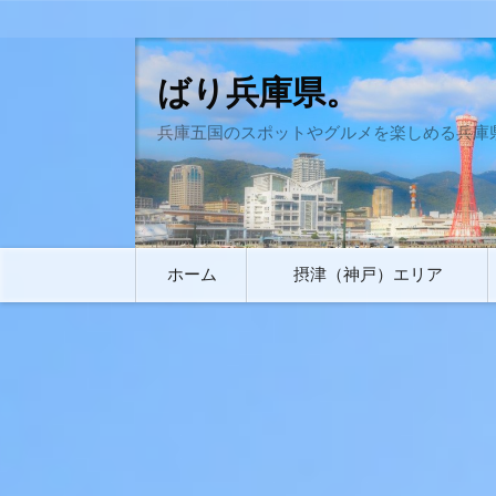
ばり兵庫県。
兵庫五国のスポットやグルメを楽しめる兵庫
コ
ホーム
摂津（神戸）エリア
ン
テ
ン
ツ
へ
移
動