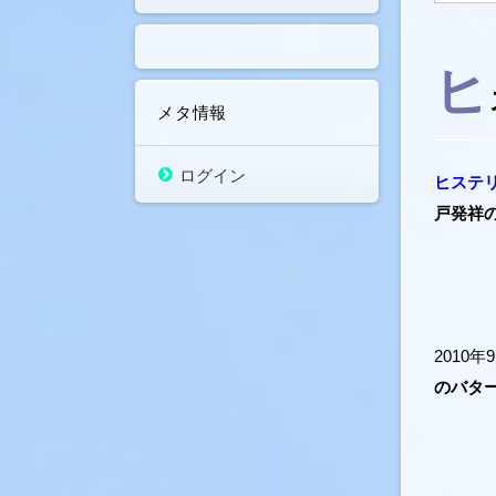
ク
有
し
す
て
る
Twitter
に
で
は
ヒ
共
ク
有
リ
(新
ッ
メタ情報
し
ク
い
し
ウ
て
ィ
く
ン
だ
ログイン
ヒステ
ド
さ
ウ
い
戸発祥
で
(新
開
し
き
い
ま
ウ
す)
ィ
ン
ド
ウ
で
開
2010
き
ま
のバタ
す)