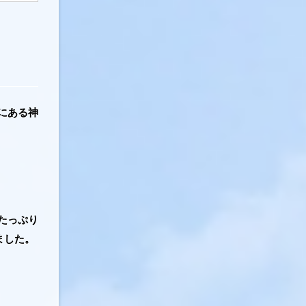
にある神
たっぷり
ました。