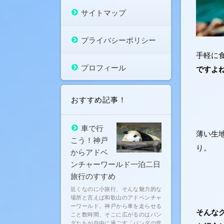
サイトマップ
プライバシーポリシー
手軽に
プロフィール
ですよ
おすすめ記事！
車で行
薄い生
こう！神戸
り。
からアドベ
ンチャーワールド一泊二日
旅行のすすめ
近くなのに小旅行、そんな魅力的な
場所と言えば和歌山のアドベンチャ
ーワールド。神戸から車を走らせる
そんな
こと数時間、そこに広がるのはパン
ダたちが自由に過ごす「パンダの世