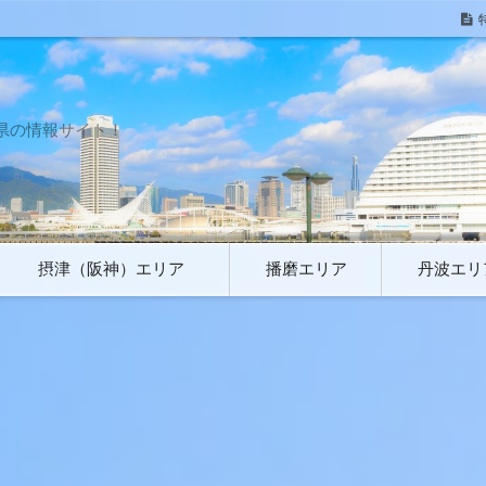
県の情報サイト！
摂津（阪神）エリア
播磨エリア
丹波エリ