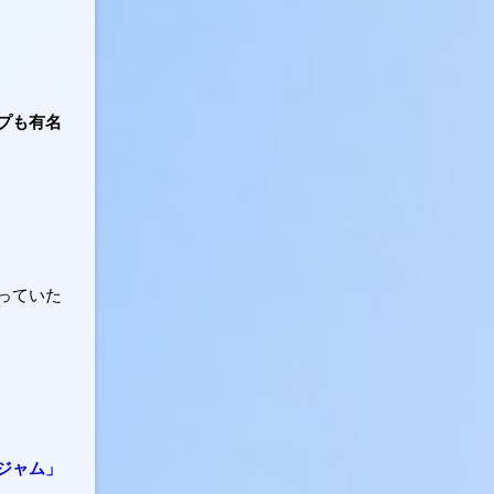
プも有名
っていた
ジャム」