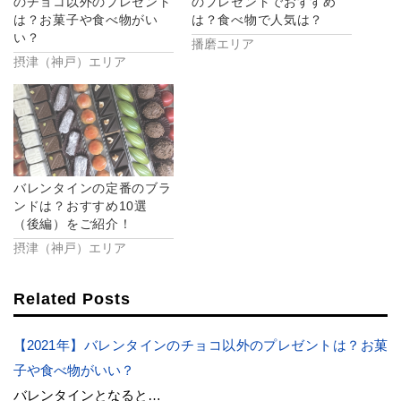
開
し
のチョコ以外のプレゼント
のプレゼントでおすすめ
き
い
は？お菓子や食べ物がい
は？食べ物で人気は？
ま
ウ
す)
ィ
い？
播磨エリア
ン
ド
摂津（神戸）エリア
ウ
で
開
き
ま
す)
バレンタインの定番のブラ
ンドは？おすすめ10選
（後編）をご紹介！
摂津（神戸）エリア
Related Posts
【2021年】バレンタインのチョコ以外のプレゼントは？お菓
子や食べ物がいい？
バレンタインとなると…