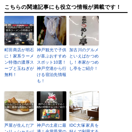
こちらの関連記事にも役立つ情報が満載です！
町田商店が明石
神戸観光で子供
加古川のグルメ
に！家系ラーメ
が喜ぶおすすめ
といえばかつめ
ン特徴の濃厚ス
スポット10選！
し！本家かつめ
ープと玉ねぎが
神戸空港から行
し亭をご紹介！
無料！
ける宿泊先情報
も！
芦屋が生んだア
神戸の土産に最
IDC大塚家具を
ンリ・シャルパ
適！金賞受賞の
好んで利用する