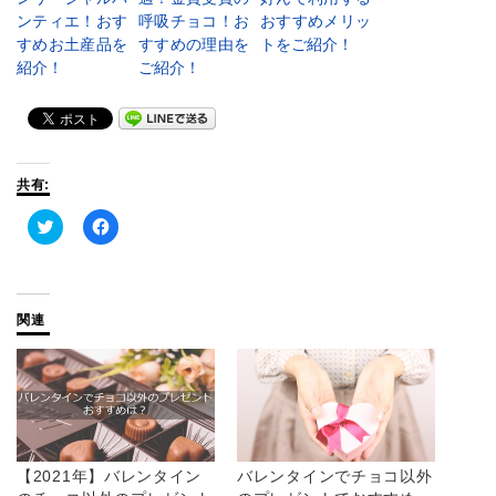
ンティエ！おす
呼吸チョコ！お
おすすめメリッ
すめお土産品を
すすめの理由を
トをご紹介！
紹介！
ご紹介！
共有:
ク
Facebook
リ
で
ッ
共
ク
有
し
す
て
る
Twitter
に
関連
で
は
共
ク
有
リ
(新
ッ
し
ク
い
し
ウ
て
ィ
く
ン
だ
ド
さ
ウ
い
【2021年】バレンタイン
バレンタインでチョコ以外
で
(新