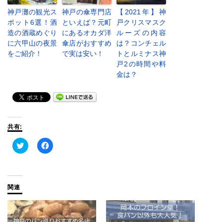
神戸灘の観光ス
神戸の傘専門店
【2021年】神
ポット6選！酒
といえば？元町
戸クリスマスク
造の酒蔵めぐり
にあるオカダ洋
ルーズの内容
に六甲山の夜景
傘店がおすすめ
は？コンチェル
をご紹介！
で実は安い！
トとルミナス神
戸2の時間や料
金は？
共有:
ク
Facebook
リ
で
ッ
共
ク
有
し
す
て
る
Twitter
に
関連
で
は
共
ク
有
リ
(新
ッ
し
ク
い
し