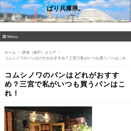
ばり兵庫県。
Menu
コ
ン
ホーム
摂津（神戸）エリア
テ
コムシノワのパンはどれがおすすめ？三宮で私がいつも買うパンはこれ！
ン
ツ
へ
コムシノワのパンはどれがおすす
移
動
め？三宮で私がいつも買うパンはこ
れ！