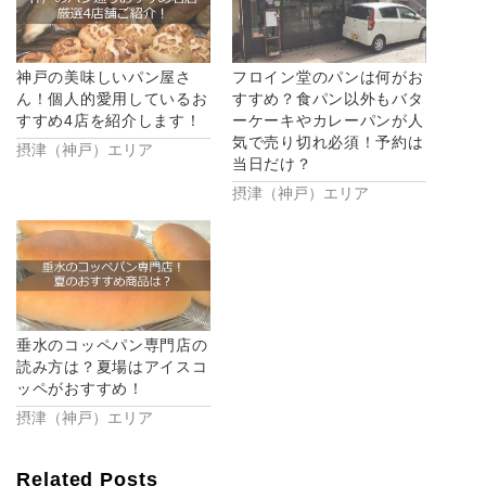
ウ
て
ィ
く
ン
だ
ド
さ
ウ
い
神戸の美味しいパン屋さ
フロイン堂のパンは何がお
で
(新
開
し
ん！個人的愛用しているお
すすめ？食パン以外もバタ
き
い
すすめ4店を紹介します！
ーケーキやカレーパンが人
ま
ウ
す)
ィ
気で売り切れ必須！予約は
摂津（神戸）エリア
ン
当日だけ？
ド
ウ
摂津（神戸）エリア
で
開
き
ま
す)
垂水のコッペパン専門店の
読み方は？夏場はアイスコ
ッペがおすすめ！
摂津（神戸）エリア
Related Posts