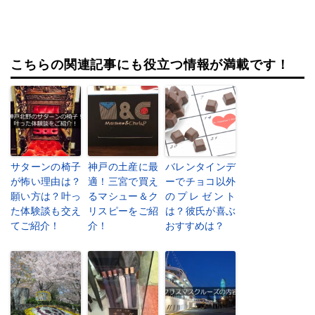
こちらの関連記事にも役立つ情報が満載です！
サターンの椅子
神戸の土産に最
バレンタインデ
が怖い理由は？
適！三宮で買え
ーでチョコ以外
願い方は？叶っ
るマシュー＆ク
のプレゼント
た体験談も交え
リスピーをご紹
は？彼氏が喜ぶ
てご紹介！
介！
おすすめは？